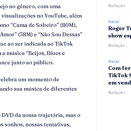
sejo no gênero, com uma
Redação
e visualizações no YouTube, além
Geral
omo “Cama de Solteiro” (80M),
Roger T
 Amor” (38M) e “Não Sou Dessas”
show esp
ue ao ser indicada ao TikTok
Redação
 a música “Beijos, Blues e
ance junto ao público.
Geral
Com fer
TikTok 
a celebra um momento de
em vend
ando sua música de diferentes
Redação
o DVD da nossa trajetória, mas o
 sonhos, nossas tentativas,