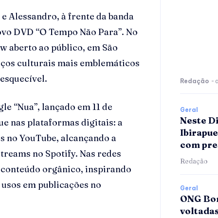
 e Alessandro, à frente da banda
novo DVD “O Tempo Não Para”. No
ow aberto ao público, em São
aços culturais mais emblemáticos
nesquecível.
Redação
-
gle “Nua”, lançado em 11 de
Geral
Neste D
 nas plataformas digitais: a
Ibirapu
es no YouTube, alcançando a
com pre
streams no Spotify. Nas redes
Redação
e conteúdo orgânico, inspirando
 usos em publicações no
Geral
ONG Bom
voltada