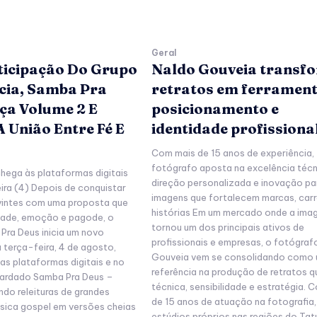
Geral
icipação Do Grupo
Naldo Gouveia transf
cia, Samba Pra
retratos em ferrament
ça Volume 2 E
posicionamento e
 União Entre Fé E
identidade profissiona
Com mais de 15 anos de experiência,
fotógrafo aposta na excelência técn
hega às plataformas digitais
direção personalizada e inovação par
ira (4) Depois de conquistar
imagens que fortalecem marcas, carr
vintes com uma proposta que
histórias Em um mercado onde a ima
idade, emoção e pagode, o
tornou um dos principais ativos de
Pra Deus inicia um novo
profissionais e empresas, o fotógraf
a terça-feira, 4 de agosto,
Gouveia vem se consolidando como
as plataformas digitais e no
referência na produção de retratos 
ardado Samba Pra Deus –
técnica, sensibilidade e estratégia. 
ndo releituras de grandes
de 15 anos de atuação na fotografia,
sica gospel em versões cheias
estúdios próprios nas regiões do Ta