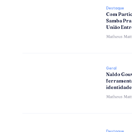
Destaque
Com Partic
Samba Pra 
União Entr
Matheus Mat
Geral
Naldo Gouv
ferramenta
identidade
Matheus Mat
Destaque