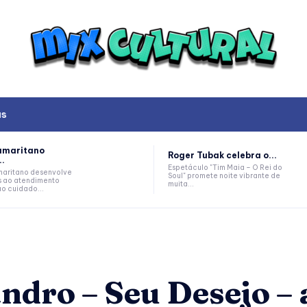
as
amaritano
Roger Tubak celebra o...
..
Espetáculo "Tim Maia – O Rei do
aritano desenvolve
Soul" promete noite vibrante de
s ao atendimento
muita...
ao cuidado...
andro – Seu Desejo 