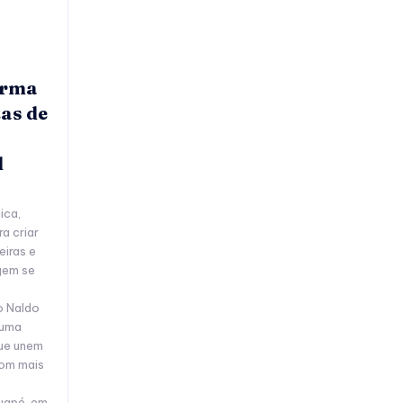
orma
as de
l
ica,
a criar
eiras e
gem se
o Naldo
 uma
que unem
Com mais
tuapé, em