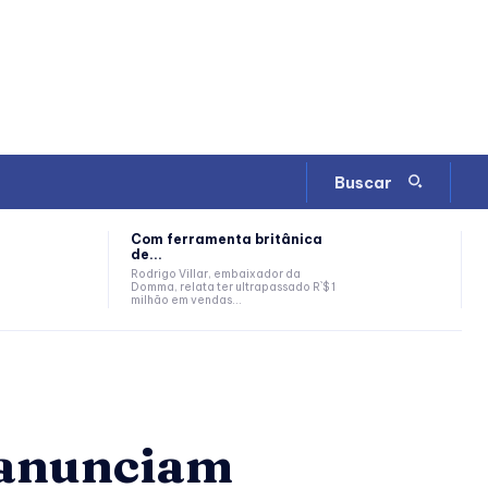
Buscar
Com ferramenta britânica
de...
Rodrigo Villar, embaixador da
Domma, relata ter ultrapassado R`$ 1
milhão em vendas...
– anunciam