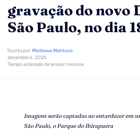
gravação do novo 
São Paulo, no dia 1
Escrito por:
Matheus Mattuvo
dezembro 6, 2025
Tempo estimado de leitura:
1
minutos
Imagens serão captadas no entardecer em um 
São Paulo, o Parque do Ibirapuera