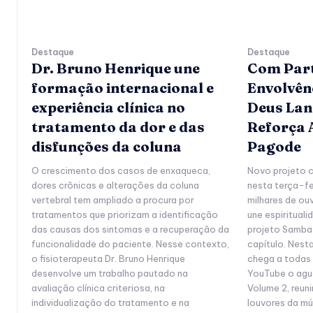
Destaque
Destaque
Dr. Bruno Henrique une
Com Part
formação internacional e
Envolvên
experiência clínica no
Deus Lan
tratamento da dor e das
Reforça A
disfunções da coluna
Pagode
O crescimento dos casos de enxaqueca,
Novo projeto c
dores crônicas e alterações da coluna
nesta terça-fe
vertebral tem ampliado a procura por
milhares de ou
tratamentos que priorizam a identificação
une espiritual
das causas dos sintomas e a recuperação da
projeto Samba 
funcionalidade do paciente. Nesse contexto,
capítulo. Nest
o fisioterapeuta Dr. Bruno Henrique
chega a todas 
desenvolve um trabalho pautado na
YouTube o agu
avaliação clínica criteriosa, na
Volume 2, reuni
individualização do tratamento e na
louvores da mú