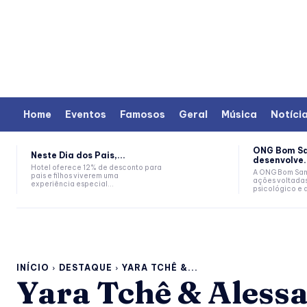
Home
Eventos
Famosos
Geral
Música
Notíci
ONG Bom S
Neste Dia dos Pais,...
desenvolve.
Hotel oferece 12% de desconto para
A ONG Bom Sam
pais e filhos viverem uma
ações voltada
experiência especial...
psicológico e 
INÍCIO
DESTAQUE
YARA TCHÊ &...
Yara Tchê & Aless