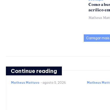
Como a bus
acrílico e
Matheus Mat
Carregar mais
Continue reading
Matheus Mattuvo
-
agosto 5, 2026
Matheus Matt