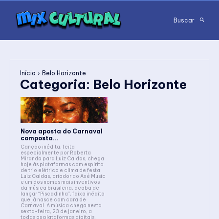
Buscar
Início
Belo Horizonte
Categoria:
Belo Horizonte
Nova aposta do Carnaval
composta...
Canção inédita, feita
especialmente por Roberta
Miranda para Luiz Caldas, chega
hoje às plataformas com espírito
de trio elétrico e clima de festa
Luiz Caldas, criador do Axé Music
e um dos nomes mais inventivos
da música brasileira, acaba de
lançar “Piscadinha”, faixa inédita
que já nasce com cara de
Carnaval. A música chega nesta
sexta-feira, 23 de janeiro, a
todas as plataformas digitais,