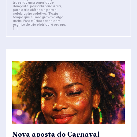
trazendo uma sonoridade
dançante, pensada para a rua,
para o trio elétrico e para a
celebração coletiva. “Fazia
tempo que eu não gravava algo
assim. Essa música nasce com
espírito de trio elétrico, é pra rua,
[…]
Nova aposta do Carnaval