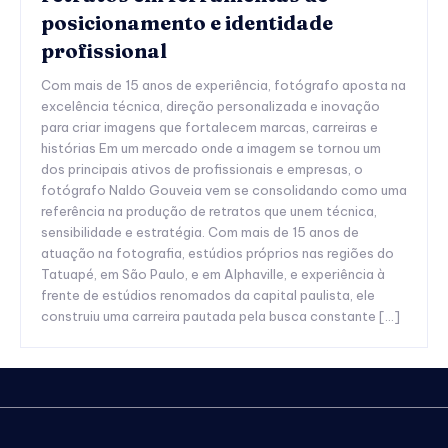
posicionamento e identidade
profissional
Com mais de 15 anos de experiência, fotógrafo aposta na
excelência técnica, direção personalizada e inovação
para criar imagens que fortalecem marcas, carreiras e
histórias Em um mercado onde a imagem se tornou um
dos principais ativos de profissionais e empresas, o
fotógrafo Naldo Gouveia vem se consolidando como uma
referência na produção de retratos que unem técnica,
sensibilidade e estratégia. Com mais de 15 anos de
atuação na fotografia, estúdios próprios nas regiões do
Tatuapé, em São Paulo, e em Alphaville, e experiência à
frente de estúdios renomados da capital paulista, ele
construiu uma carreira pautada pela busca constante […]