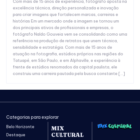
Com mais de 15 anos de experiência, fotógrafo aposta na
excelência técnica, direção personalizada e inovação
para criar imagens que fortalecem marcas, carreiras e
histórias Em um mercado onde a imagem se tornou um
dos principais ativos de profissionais e empresas, o
fotógrafo Naldo Gouveia vem se consolidando como uma
referência na produção de retratos que unem técnica,
sensibilidade e estratégia. Com mais de 15 anos de
atuação na fotografia, estúdios próprios nas regiões do
Tatuapé, em São Paulo, e em Alphaville, e experiência à
frente de estúdios renomados da capital paulista, ele
construiu uma carreira pautada pela busca constante […]
Categorias para explorar
Belo Horizonte
MIX
CULTURAL
Destaque