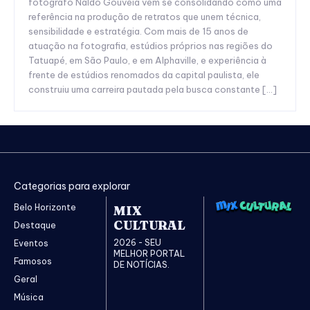
fotógrafo Naldo Gouveia vem se consolidando como uma
referência na produção de retratos que unem técnica,
sensibilidade e estratégia. Com mais de 15 anos de
atuação na fotografia, estúdios próprios nas regiões do
Tatuapé, em São Paulo, e em Alphaville, e experiência à
frente de estúdios renomados da capital paulista, ele
construiu uma carreira pautada pela busca constante […]
Categorias para explorar
Belo Horizonte
MIX
CULTURAL
Destaque
2026 - SEU
Eventos
MELHOR PORTAL
Famosos
DE NOTÍCIAS.
Geral
Música