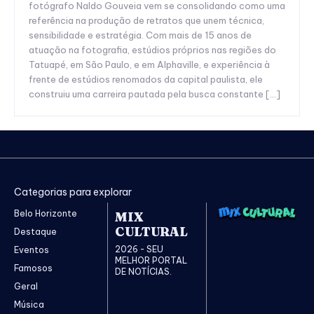
fotógrafo Naldo Gouveia vem se consolidando como uma
referência na produção de retratos que unem técnica,
sensibilidade e estratégia. Com mais de 15 anos de
atuação na fotografia, estúdios próprios nas regiões do
Tatuapé, em São Paulo, e em Alphaville, e experiência à
frente de estúdios renomados da capital paulista, ele
construiu uma carreira pautada pela busca constante […]
Categorias para explorar
Belo Horizonte
MIX
CULTURAL
Destaque
2026 - SEU
Eventos
MELHOR PORTAL
Famosos
DE NOTÍCIAS.
Geral
Música