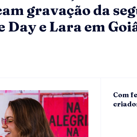
cam gravação da se
de Day e Lara em Goi
Com fe
criado