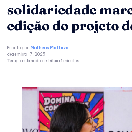
solidariedade mar
edição do projeto 
Escrito por:
Matheus Mattuvo
dezembro 17, 2025
Tempo estimado de leitura:
1
minutos