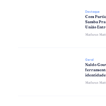
Destaque
Com Partic
Samba Pra 
União Entr
Matheus Mat
Geral
Naldo Gouv
ferramenta
identidade
Matheus Mat