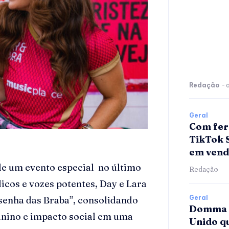
Redação
-
Geral
Com fer
TikTok 
em vend
de um evento especial no último
Redação
licos e vozes potentes, Day e Lara
Geral
senha das Braba”, consolidando
Domma A
inino e impacto social em uma
Unido qu