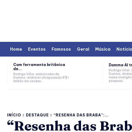
Home
Eventos
Famosos
Geral
Música
Notíci
Com ferramenta britânica
Domma AI tr
de...
Rodrigo Villar
Domma, destac
Rodrigo Villar, embaixador da
reúne inteligênc
Domma, relata ter ultrapassado R`$ 1
pesquisa...
milhão em vendas...
INÍCIO
DESTAQUE
“RESENHA DAS BRABA”:...
“Resenha das Braba