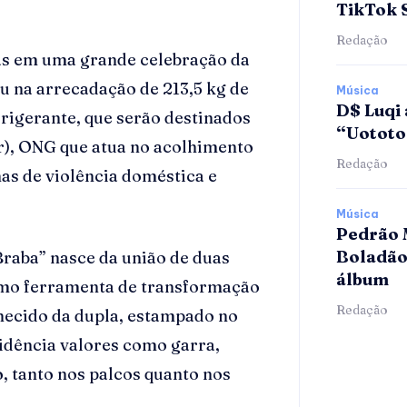
TikTok 
Redação
etas em uma grande celebração da
ou na arrecadação de 213,5 kg de
Música
D$ Luqi 
frigerante, que serão destinados
“Uotot
), ONG que atua no acolhimento
Redação
as de violência doméstica e
Música
Pedrão 
Boladão
Braba” nasce da união de duas
álbum
como ferramenta de transformação
Redação
nhecido da dupla, estampado no
vidência valores como garra,
, tanto nos palcos quanto nos