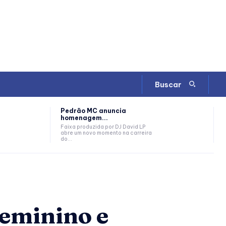
Buscar
Pedrão MC anuncia
homenagem...
Faixa produzida por DJ David LP
abre um novo momento na carreira
do...
feminino e