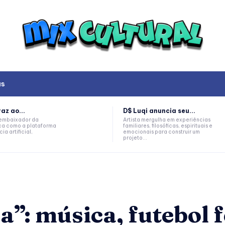
as
az ao...
D$ Luqi anuncia seu...
, embaixador da
Artista mergulha em experiências
a como a plataforma
familiares, filosóficas, espirituais e
ia artificial,
emocionais para construir um
projeto...
”: música, futebol 