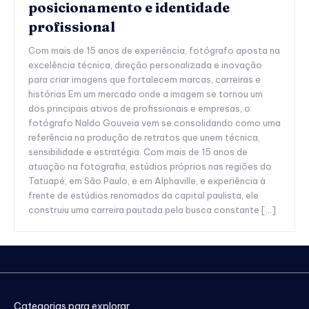
posicionamento e identidade
profissional
Com mais de 15 anos de experiência, fotógrafo aposta na
excelência técnica, direção personalizada e inovação
para criar imagens que fortalecem marcas, carreiras e
histórias Em um mercado onde a imagem se tornou um
dos principais ativos de profissionais e empresas, o
fotógrafo Naldo Gouveia vem se consolidando como uma
referência na produção de retratos que unem técnica,
sensibilidade e estratégia. Com mais de 15 anos de
atuação na fotografia, estúdios próprios nas regiões do
Tatuapé, em São Paulo, e em Alphaville, e experiência à
frente de estúdios renomados da capital paulista, ele
construiu uma carreira pautada pela busca constante […]
Categorias para explorar