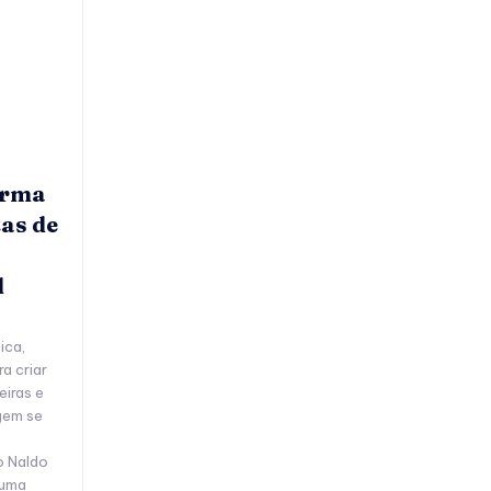
orma
as de
l
ica,
a criar
eiras e
gem se
o Naldo
 uma