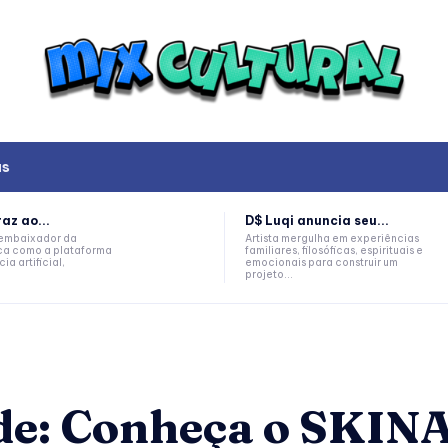
as
az ao...
D$ Luqi anuncia seu...
, embaixador da
Artista mergulha em experiências
a como a plataforma
familiares, filosóficas, espirituais e
ia artificial,
emocionais para construir um
projeto...
ade: Conheça o SKIN