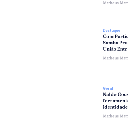
Matheus Mat
Destaque
Com Partic
Samba Pra 
União Entr
Matheus Mat
Geral
Naldo Gouv
ferramenta
identidade
Matheus Mat