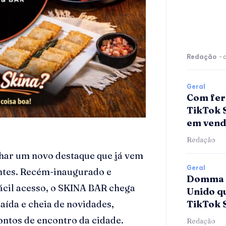
Redação
-
Geral
Com fer
TikTok 
em vend
Redação
nhar um novo destaque que já vem
Geral
ntes. Recém-inaugurado e
Domma A
fácil acesso, o SKINA BAR chega
Unido qu
TikTok 
ída e cheia de novidades,
ontos de encontro da cidade.
Redação