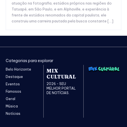
atuação na fotografia, estúdios próprios nas regiões do
Tatuapé, em São Paulo, e em Alphaville, e experiência à
frente de estúdios renomados da capital paulista, ele
construiu uma carreira pautada pela busca constante […]
Categorias para explorar
Belo Horizonte
MIX
CULTURAL
Destaque
2026 - SEU
Eventos
MELHOR PORTAL
Famosos
DE NOTÍCIAS.
Geral
Música
Notícias