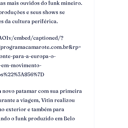
stas mais ouvidos do funk mineiro.
produções e seus shows se
 da cultura periférica.
AO1v/embed/captioned/?
programacamarote.com.br&rp=
zonte-para-a-europa-o-
c-em-movimento-
os%22%3A856%7D
m novo patamar com sua primeira
rante a viagem, Vitin realizou
no exterior e também para
vando o funk produzido em Belo
.