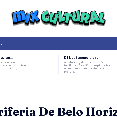
as
az ao...
D$ Luqi anuncia seu...
, embaixador da
Artista mergulha em experiências
a como a plataforma
familiares, filosóficas, espirituais e
ia artificial,
emocionais para construir um
projeto...
riferia De Belo Hori