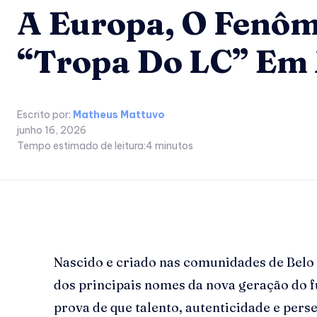
A Europa, O Fenô
“Tropa Do LC” Em 
Escrito por:
Matheus Mattuvo
junho 16, 2026
Tempo estimado de leitura:
4
minutos
Nascido e criado nas comunidades de Belo 
dos principais nomes da nova geração do fu
prova de que talento, autenticidade e pe