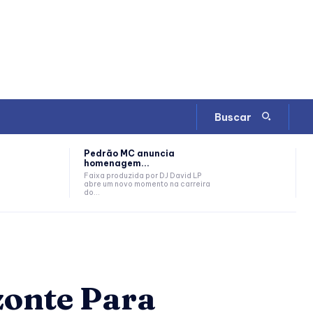
Buscar
Pedrão MC anuncia
homenagem...
Faixa produzida por DJ David LP
abre um novo momento na carreira
do...
zonte Para