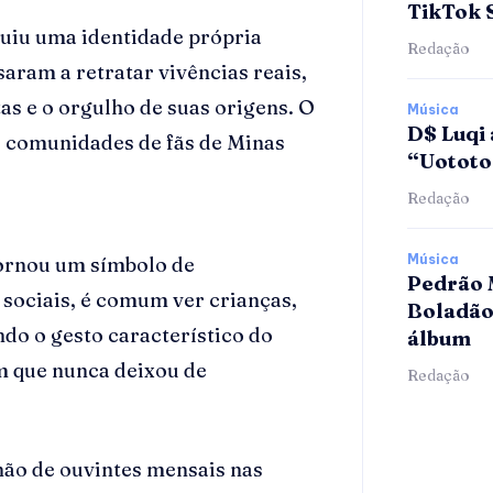
TikTok 
ruiu uma identidade própria
Redação
aram a retratar vivências reais,
as e o orgulho de suas origens. O
Música
D$ Luqi 
s comunidades de fãs de Minas
“Uotot
Redação
Música
tornou um símbolo de
Pedrão 
sociais, é comum ver crianças,
Boladão
ndo o gesto característico do
álbum
m que nunca deixou de
Redação
hão de ouvintes mensais nas