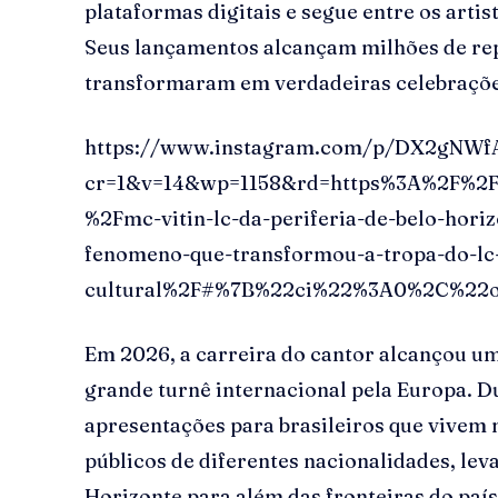
plataformas digitais e segue entre os arti
Seus lançamentos alcançam milhões de re
transformaram em verdadeiras celebrações
https://www.instagram.com/p/DX2gNWf
cr=1&v=14&wp=1158&rd=https%3A%2F%2F
%2Fmc-vitin-lc-da-periferia-de-belo-hori
fenomeno-que-transformou-a-tropa-do-l
cultural%2F#%7B%22ci%22%3A0%2C%22
Em 2026, a carreira do cantor alcançou u
grande turnê internacional pela Europa. Du
apresentações para brasileiros que vivem 
públicos de diferentes nacionalidades, le
Horizonte para além das fronteiras do país