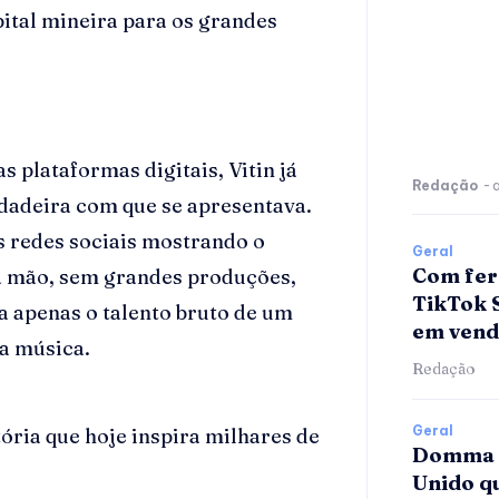
pital mineira para os grandes
 plataformas digitais, Vitin já
Redação
-
dadeira com que se apresentava.
s redes sociais mostrando o
Geral
Com fer
a mão, sem grandes produções,
TikTok 
a apenas o talento bruto de um
em vend
a música.
Redação
Geral
ória que hoje inspira milhares de
Domma A
Unido qu