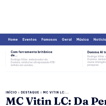
Home
Eventos
Famosos
Geral
Música
Notíci
Com ferramenta britânica
Domma AI tr
de...
Rodrigo Villar
Domma, destac
Rodrigo Villar, embaixador da
reúne inteligênc
Domma, relata ter ultrapassado R`$ 1
pesquisa...
milhão em vendas...
INÍCIO
DESTAQUE
MC VITIN LC:...
MC Vitin LC: Da Pe