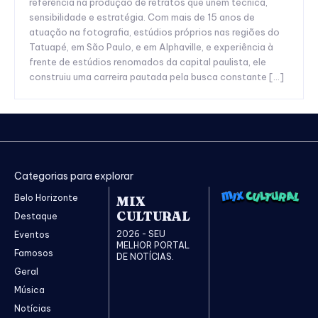
referência na produção de retratos que unem técnica,
sensibilidade e estratégia. Com mais de 15 anos de
atuação na fotografia, estúdios próprios nas regiões do
Tatuapé, em São Paulo, e em Alphaville, e experiência à
frente de estúdios renomados da capital paulista, ele
construiu uma carreira pautada pela busca constante […]
Categorias para explorar
Belo Horizonte
MIX
CULTURAL
Destaque
2026 - SEU
Eventos
MELHOR PORTAL
Famosos
DE NOTÍCIAS.
Geral
Música
Notícias