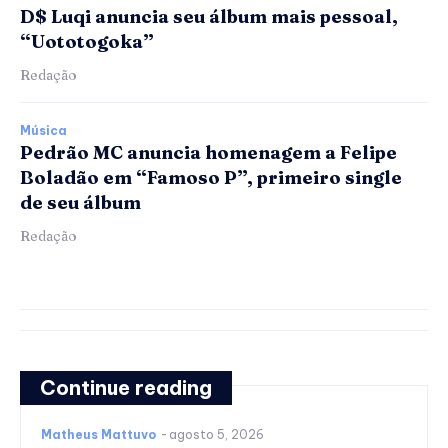
D$ Luqi anuncia seu álbum mais pessoal,
“Uototogoka”
Redação
Música
Pedrão MC anuncia homenagem a Felipe
Boladão em “Famoso P”, primeiro single
de seu álbum
Redação
Continue reading
Matheus Mattuvo
-
agosto 5, 2026