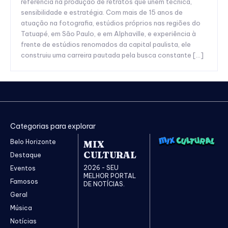
referência na produção de retratos que unem técnica,
sensibilidade e estratégia. Com mais de 15 anos de
atuação na fotografia, estúdios próprios nas regiões do
Tatuapé, em São Paulo, e em Alphaville, e experiência à
frente de estúdios renomados da capital paulista, ele
construiu uma carreira pautada pela busca constante […]
Categorias para explorar
Belo Horizonte
MIX
CULTURAL
Destaque
2026 - SEU
Eventos
MELHOR PORTAL
Famosos
DE NOTÍCIAS.
Geral
Música
Notícias