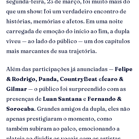
segunda-feira, 23 de março, foi muito mais do
que um show: foi um verdadeiro encontro de
histórias, memórias e afetos. Em uma noite
carregada de emoção do início ao fim, a dupla
viveu — ao lado do público — um dos capítulos
mais marcantes de sua trajetória.
Além das participações já anunciadas —
Felipe
& Rodrigo, Panda, CountryBeat
e
Ícaro &
Gilmar
— o público foi surpreendido com as
presenças de
Luan Santana
e
Fernando &
Sorocaba
. Grandes amigos da dupla, eles não
apenas prestigiaram o momento, como
também subiram ao palco, emocionando a
plateia ao dividir os vocais com os artistas.