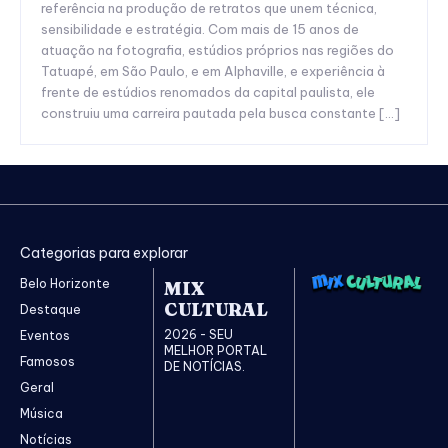
referência na produção de retratos que unem técnica,
sensibilidade e estratégia. Com mais de 15 anos de
atuação na fotografia, estúdios próprios nas regiões do
Tatuapé, em São Paulo, e em Alphaville, e experiência à
frente de estúdios renomados da capital paulista, ele
construiu uma carreira pautada pela busca constante […]
Categorias para explorar
Belo Horizonte
MIX
CULTURAL
Destaque
2026 - SEU
Eventos
MELHOR PORTAL
Famosos
DE NOTÍCIAS.
Geral
Música
Notícias