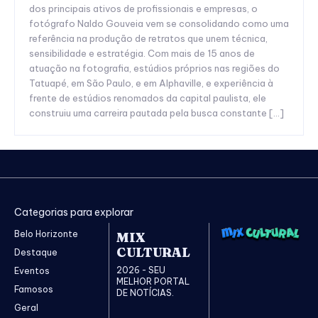
dos principais ativos de profissionais e empresas, o
fotógrafo Naldo Gouveia vem se consolidando como uma
referência na produção de retratos que unem técnica,
sensibilidade e estratégia. Com mais de 15 anos de
atuação na fotografia, estúdios próprios nas regiões do
Tatuapé, em São Paulo, e em Alphaville, e experiência à
frente de estúdios renomados da capital paulista, ele
construiu uma carreira pautada pela busca constante […]
Categorias para explorar
Belo Horizonte
MIX
CULTURAL
Destaque
2026 - SEU
Eventos
MELHOR PORTAL
Famosos
DE NOTÍCIAS.
Geral