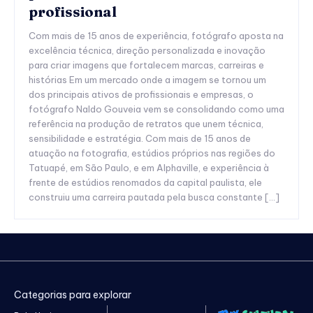
profissional
Com mais de 15 anos de experiência, fotógrafo aposta na
excelência técnica, direção personalizada e inovação
para criar imagens que fortalecem marcas, carreiras e
histórias Em um mercado onde a imagem se tornou um
dos principais ativos de profissionais e empresas, o
fotógrafo Naldo Gouveia vem se consolidando como uma
referência na produção de retratos que unem técnica,
sensibilidade e estratégia. Com mais de 15 anos de
atuação na fotografia, estúdios próprios nas regiões do
Tatuapé, em São Paulo, e em Alphaville, e experiência à
frente de estúdios renomados da capital paulista, ele
construiu uma carreira pautada pela busca constante […]
Categorias para explorar