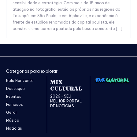
sensibilidade e estratégia. Com mais de 15 anos de
atuação na fotografia, estúdios próprios nas regiões do
Tatuapé, em São Paulo, e em Alphaville, e experiência à
frente de estúdios renomados da capital paulista, ele
construiu uma carreira pautada pela busca constante […]
Categorias para explorar
Belo Horizonte
MIX
CULTURAL
Destaque
2026 - SEU
Eventos
MELHOR PORTAL
Famosos
DE NOTÍCIAS.
Geral
Música
Notícias