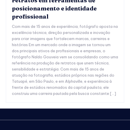
retratos em ferramentas de
posicionamento e identidade
profissional
Com mais de 15 anos de experiência, fotógrafo aposta na
excelência técnica, direção personalizada e inovação
para criar imagens que fortalecem marcas, carreiras e
histórias Em um mercado onde a imagem se tornou um
dos principais ativos de profissionais e empresas, o
fotógrafo Naldo Gouveia vem se consolidando como uma
referência na produção de retratos que unem técnica,
sensibilidade e estratégia. Com mais de 15 anos de
atuação na fotografia, estúdios próprios nas regiões do
Tatuapé, em São Paulo, e em Alphaville, e experiência à
frente de estúdios renomados da capital paulista, ele
construiu uma carreira pautada pela busca constante […]