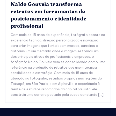
Naldo Gouveia transforma
retratos em ferramentas de
posicionamento e identidade
profissional
Com mais de 15 anos de experiência, fotógrafo aposta na
excelência técnica, direção personalizada e inovação
para criar imagens que fortalecem marcas, carreiras e
histórias Em um mercado onde a imagem se tornou um
dos principais ativos de profissionais e empresas, o
fotógrafo Naldo Gouveia vem se consolidando como uma
referência na produção de retratos que unem técnica,
sensibilidade e estratégia. Com mais de 15 anos de
atuação na fotografia, estúdios próprios nas regiões do
Tatuapé, em São Paulo, e em Alphaville, e experiência à
frente de estúdios renomados da capital paulista, ele
construiu uma carreira pautada pela busca constante […]