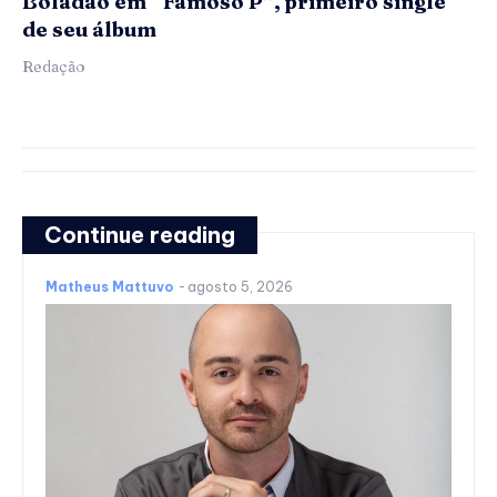
Boladão em “Famoso P”, primeiro single
de seu álbum
Redação
Continue reading
Matheus Mattuvo
-
agosto 5, 2026