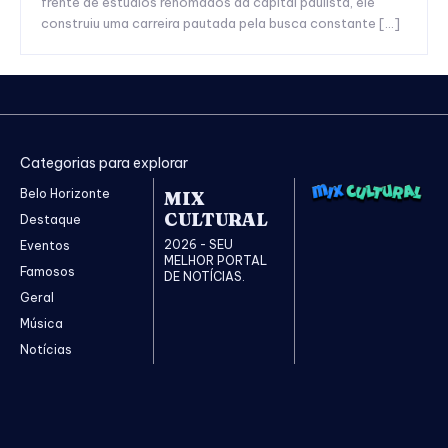
frente de estúdios renomados da capital paulista, ele
construiu uma carreira pautada pela busca constante […]
Categorias para explorar
Belo Horizonte
MIX
CULTURAL
Destaque
2026 - SEU
Eventos
MELHOR PORTAL
Famosos
DE NOTÍCIAS.
Geral
Música
Notícias