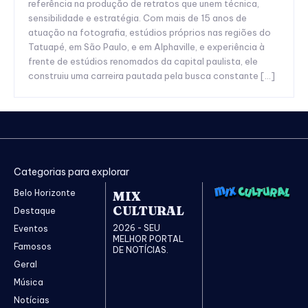
referência na produção de retratos que unem técnica,
sensibilidade e estratégia. Com mais de 15 anos de
atuação na fotografia, estúdios próprios nas regiões do
Tatuapé, em São Paulo, e em Alphaville, e experiência à
frente de estúdios renomados da capital paulista, ele
construiu uma carreira pautada pela busca constante […]
Categorias para explorar
Belo Horizonte
MIX
CULTURAL
Destaque
2026 - SEU
Eventos
MELHOR PORTAL
Famosos
DE NOTÍCIAS.
Geral
Música
Notícias