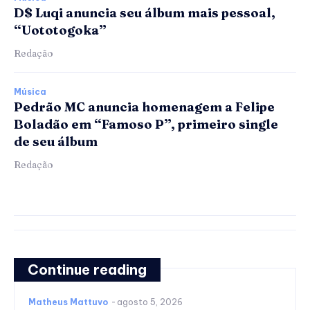
D$ Luqi anuncia seu álbum mais pessoal,
“Uototogoka”
Redação
Música
Pedrão MC anuncia homenagem a Felipe
Boladão em “Famoso P”, primeiro single
de seu álbum
Redação
Continue reading
Matheus Mattuvo
-
agosto 5, 2026