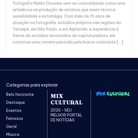
fotógrafo Naldo Gouveia vem se consolidando como uma
referência na produção de retratos que unem técnica,
sensibilidade e estratégia. Com mais de 15 anos de
atuação na fotografia, estúdios próprios nas regiões do
Tatuapé, em São Paulo, e em Alphaville, e experiência à
frente de estúdios renomados da capital paulista, ele
construiu uma carreira pautada pela busca constante […]
Categorias para explorar
Belo Horizonte
MIX
CULTURAL
Destaque
2026 - SEU
Eventos
MELHOR PORTAL
Famosos
DE NOTÍCIAS.
Geral
Música