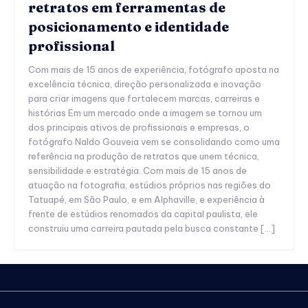
retratos em ferramentas de
posicionamento e identidade
profissional
Com mais de 15 anos de experiência, fotógrafo aposta na
excelência técnica, direção personalizada e inovação
para criar imagens que fortalecem marcas, carreiras e
histórias Em um mercado onde a imagem se tornou um
dos principais ativos de profissionais e empresas, o
fotógrafo Naldo Gouveia vem se consolidando como uma
referência na produção de retratos que unem técnica,
sensibilidade e estratégia. Com mais de 15 anos de
atuação na fotografia, estúdios próprios nas regiões do
Tatuapé, em São Paulo, e em Alphaville, e experiência à
frente de estúdios renomados da capital paulista, ele
construiu uma carreira pautada pela busca constante […]