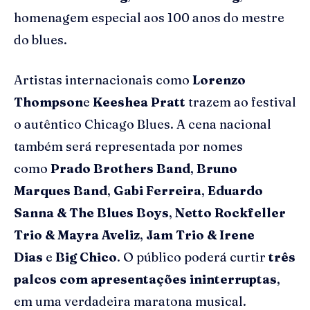
homenagem especial aos 100 anos do mestre
do blues.
Artistas internacionais como
Lorenzo
Thompson
e
Keeshea
Pratt
trazem ao festival
o autêntico Chicago Blues. A cena nacional
também será representada por nomes
como
Prado Brothers Band
,
Bruno
Marques Band
,
Gabi Ferreira
,
Eduardo
Sanna & The Blues Boys
,
Netto Rockfeller
Trio & Mayra
Aveliz
,
Jam Trio & Irene
Dias
e
Big Chico
. O público poderá curtir
três
palcos com apresentações ininterruptas
,
em uma verdadeira maratona musical.