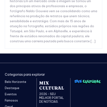
histórias Em um mercado onde a imagem se tornou um
dos principais ativos de profissionais e empresas, o
fotógrafo Naldo Gouveia vem se consolidando como uma
referência na produção de retratos que unem técnica,
sensibilidade e estratégia. Com mais de 15 anos de
atuação na fotografia, estúdios próprios nas regiões do
Tatuapé, em São Paulo, e em Alphaville, e experiência à
frente de estúdios renomados da capital paulista, ele
construiu uma carreira pautada pela busca constante […]
Categorias para explorar
Belo Horizonte
MIX
CULTURAL
Destaque
2026 - SEU
Eventos
MELHOR PORTAL
Famosos
DE NOTÍCIAS.
Geral