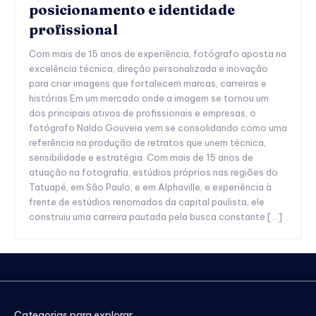
posicionamento e identidade
profissional
Com mais de 15 anos de experiência, fotógrafo aposta na
excelência técnica, direção personalizada e inovação
para criar imagens que fortalecem marcas, carreiras e
histórias Em um mercado onde a imagem se tornou um
dos principais ativos de profissionais e empresas, o
fotógrafo Naldo Gouveia vem se consolidando como uma
referência na produção de retratos que unem técnica,
sensibilidade e estratégia. Com mais de 15 anos de
atuação na fotografia, estúdios próprios nas regiões do
Tatuapé, em São Paulo, e em Alphaville, e experiência à
frente de estúdios renomados da capital paulista, ele
construiu uma carreira pautada pela busca constante […]
Categorias para explorar