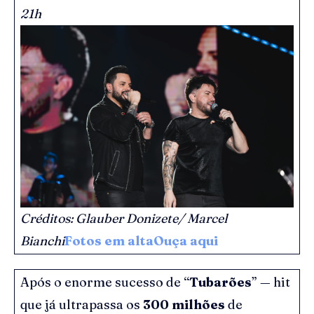
21h
Créditos: Glauber Donizete/ Marcel
Bianchi
Fotos em alta
Ouça aqui
Após o enorme sucesso de “
Tubarões
” — hit
que já ultrapassa os
300 milhões
de