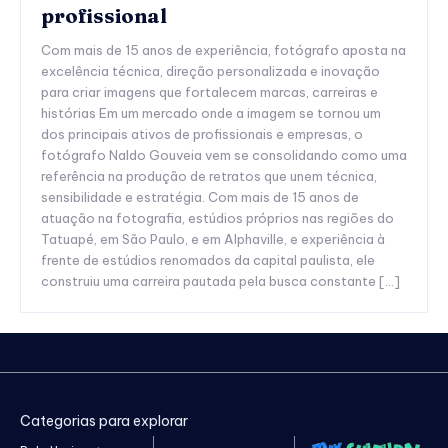
profissional
Com mais de 15 anos de experiência, fotógrafo aposta na
excelência técnica, direção personalizada e inovação
para criar imagens que fortalecem marcas, carreiras e
histórias Em um mercado onde a imagem se tornou um
dos principais ativos de profissionais e empresas, o
fotógrafo Naldo Gouveia vem se consolidando como uma
referência na produção de retratos que unem técnica,
sensibilidade e estratégia. Com mais de 15 anos de
atuação na fotografia, estúdios próprios nas regiões do
Tatuapé, em São Paulo, e em Alphaville, e experiência à
frente de estúdios renomados da capital paulista, ele
construiu uma carreira pautada pela busca constante […]
Categorias para explorar