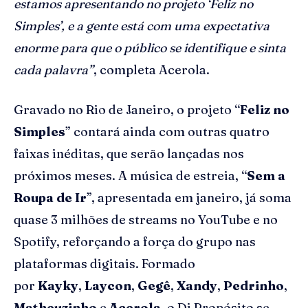
estamos apresentando no projeto ‘Feliz no
Simples’, e a gente está com uma expectativa
enorme para que o público se identifique e sinta
cada palavra”
, completa Acerola.
Gravado no Rio de Janeiro, o projeto “
Feliz no
Simples
” contará ainda com outras quatro
faixas inéditas, que serão lançadas nos
próximos meses. A música de estreia, “
Sem a
Roupa de Ir
”, apresentada em janeiro, já soma
quase 3 milhões de streams no YouTube e no
Spotify, reforçando a força do grupo nas
plataformas digitais. Formado
por
Kayky
,
Laycon
,
Gegê
,
Xandy
,
Pedrinho
,
Matheuzinho
e
Acerola
, o Di Propósito se