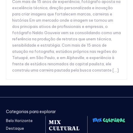
Com mais de 15 anos de experiência, fotógrafo aposta na
excelência técnica, direção personalizada e inovação
para criar imagens que fortalecem marcas, carreiras e
histórias Em um mercado onde a imagem se tornou um
dos principais ativos de profissionais e empresas, o
fotógrafo Naldo Gouveia vem se consolidando como uma
referência na produção de retratos que unem técnica,
sensibilidade e estratégia. Com mais de 15 anos de
atuação na fotografia, estúdios próprios nas regiões do
Tatuapé, em São Paulo, e em Alphaville, e experiência à
frente de estúdios renomados da capital paulista, ele
construiu uma carreira pautada pela busca constante […]
Categorias para explorar
Belo Horizonte
MIX
CULTURAL
Destaque