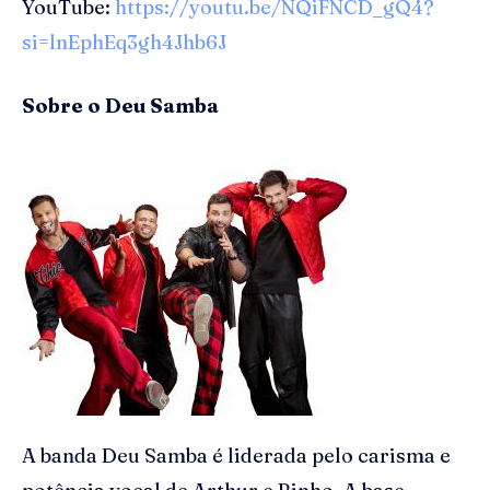
YouTube:
https://youtu.be/NQiFNCD_gQ4?
si=lnEphEq3gh4Jhb6J
Sobre o Deu Samba
A banda Deu Samba é liderada pelo carisma e