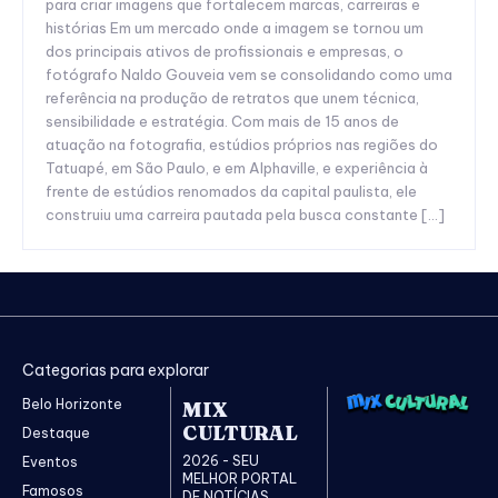
para criar imagens que fortalecem marcas, carreiras e
histórias Em um mercado onde a imagem se tornou um
dos principais ativos de profissionais e empresas, o
fotógrafo Naldo Gouveia vem se consolidando como uma
referência na produção de retratos que unem técnica,
sensibilidade e estratégia. Com mais de 15 anos de
atuação na fotografia, estúdios próprios nas regiões do
Tatuapé, em São Paulo, e em Alphaville, e experiência à
frente de estúdios renomados da capital paulista, ele
construiu uma carreira pautada pela busca constante […]
Categorias para explorar
Belo Horizonte
MIX
CULTURAL
Destaque
2026 - SEU
Eventos
MELHOR PORTAL
Famosos
DE NOTÍCIAS.