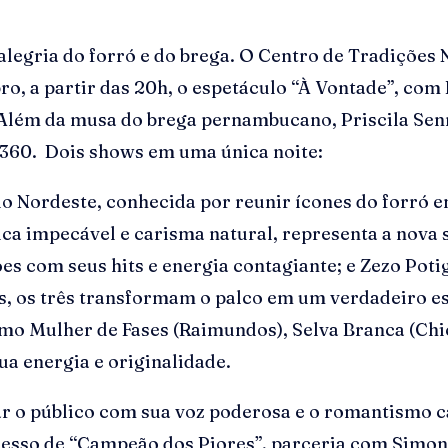
alegria do forró e do brega. O Centro de Tradições
bro, a partir das 20h, o espetáculo “À Vontade”, com
. Além da musa do brega pernambucano, Priscila Se
t 360. Dois shows em uma única noite:
do Nordeste, conhecida por reunir ícones do forró
nica impecável e carisma natural, representa a nova
ões com seus hits e energia contagiante; e Zezo Po
, os três transformam o palco em um verdadeiro esp
como Mulher de Fases (Raimundos), Selva Branca (Chi
a energia e originalidade.
 o público com sua voz poderosa e o romantismo ca
esso de “Campeão dos Piores”, parceria com Simone