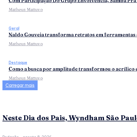
Com Participação Do Grupo Envolvência, Samba Pra 
Matheus Mattuvo
Geral
Naldo Gouveia transforma retratos em ferramentas d
Matheus Mattuvo
Destaque
Como a busca por amplitude transformou o acrílico 
Matheus Mattuvo
Carregar mais
Neste Dia dos Pais, Wyndham São Paulo