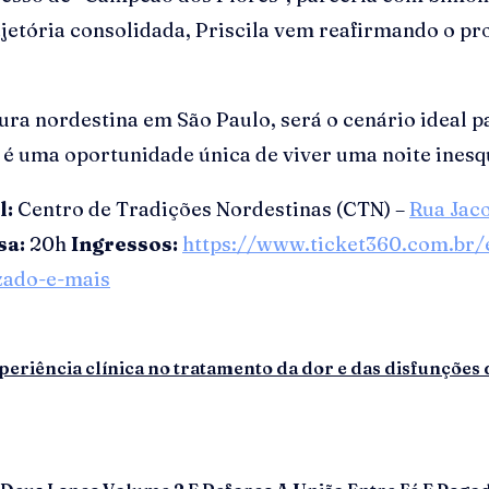
etória consolidada, Priscila vem reafirmando o pr
ura nordestina em São Paulo, será o cenário ideal p
 é uma oportunidade única de viver uma noite ines
l:
Centro de Tradições Nordestinas (CTN) –
Rua Jaco
sa:
20h
Ingressos:
https://www.ticket360.com.br/e
izado-e-mais
eriência clínica no tratamento da dor e das disfunções 