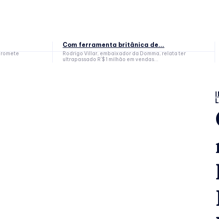
Com ferramenta britânica de...
 promete
Rodrigo Villar, embaixador da Domma, relata ter
ultrapassado R`$ 1 milhão em vendas...
I
L