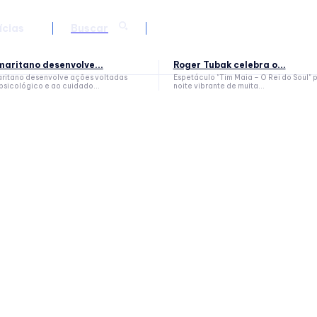
ícias
Buscar
aritano desenvolve...
Roger Tubak celebra o...
itano desenvolve ações voltadas
Espetáculo "Tim Maia – O Rei do Soul"
sicológico e ao cuidado...
noite vibrante de muita...