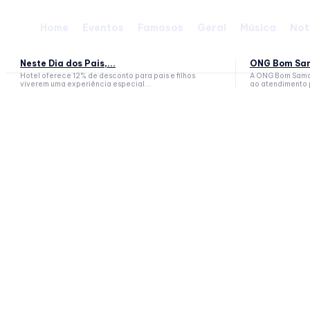
Home
Eventos
Famosos
Geral
Música
Not
Neste Dia dos Pais,...
ONG Bom Sam
Hotel oferece 12% de desconto para pais e filhos
A ONG Bom Samar
viverem uma experiência especial...
ao atendimento p