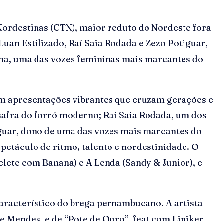
 Nordestinas (CTN), maior reduto do Nordeste fora
 Luan Estilizado, Raí Saia Rodada e Zezo Potiguar,
nna, uma das vozes femininas mais marcantes do
 em apresentações vibrantes que cruzam gerações e
 safra do forró moderno; Raí Saia Rodada, um dos
tiguar, dono de uma das vozes mais marcantes do
etáculo de ritmo, talento e nordestinidade. O
clete com Banana) e A Lenda (Sandy & Junior), e
racterístico do brega pernambucano. A artista
 Mendes, e de “Pote de Ouro”, feat com Liniker,