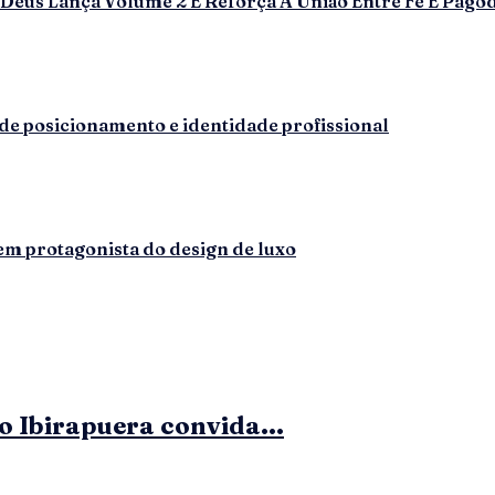
Deus Lança Volume 2 E Reforça A União Entre Fé E Pago
e posicionamento e identidade profissional
em protagonista do design de luxo
 Ibirapuera convida...