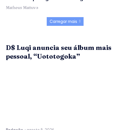
Matheus Mattuvo
Carregar mais
D$ Luqi anuncia seu álbum mais
pessoal, “Uototogoka”
Redação
-
agosto 5, 2026