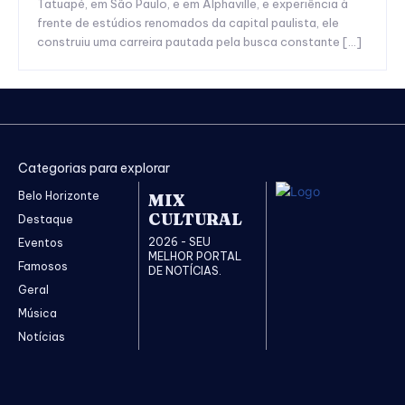
Tatuapé, em São Paulo, e em Alphaville, e experiência à
frente de estúdios renomados da capital paulista, ele
construiu uma carreira pautada pela busca constante […]
Categorias para explorar
Belo Horizonte
MIX
CULTURAL
Destaque
2026 - SEU
Eventos
MELHOR PORTAL
Famosos
DE NOTÍCIAS.
Geral
Música
Notícias