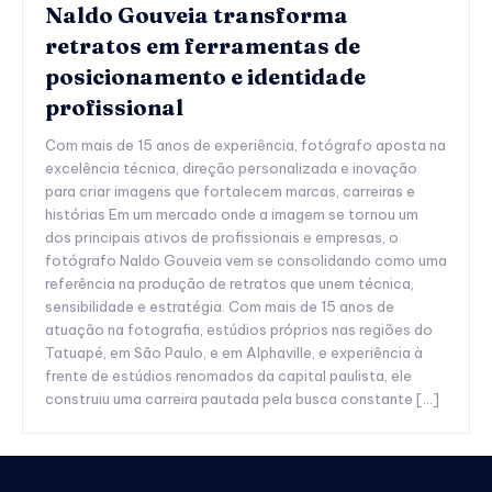
Naldo Gouveia transforma
retratos em ferramentas de
posicionamento e identidade
profissional
Com mais de 15 anos de experiência, fotógrafo aposta na
excelência técnica, direção personalizada e inovação
para criar imagens que fortalecem marcas, carreiras e
histórias Em um mercado onde a imagem se tornou um
dos principais ativos de profissionais e empresas, o
fotógrafo Naldo Gouveia vem se consolidando como uma
referência na produção de retratos que unem técnica,
sensibilidade e estratégia. Com mais de 15 anos de
atuação na fotografia, estúdios próprios nas regiões do
Tatuapé, em São Paulo, e em Alphaville, e experiência à
frente de estúdios renomados da capital paulista, ele
construiu uma carreira pautada pela busca constante […]