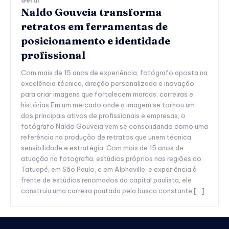
Geral
Naldo Gouveia transforma
retratos em ferramentas de
posicionamento e identidade
profissional
Com mais de 15 anos de experiência, fotógrafo aposta na
excelência técnica, direção personalizada e inovação
para criar imagens que fortalecem marcas, carreiras e
histórias Em um mercado onde a imagem se tornou um
dos principais ativos de profissionais e empresas, o
fotógrafo Naldo Gouveia vem se consolidando como uma
referência na produção de retratos que unem técnica,
sensibilidade e estratégia. Com mais de 15 anos de
atuação na fotografia, estúdios próprios nas regiões do
Tatuapé, em São Paulo, e em Alphaville, e experiência à
frente de estúdios renomados da capital paulista, ele
construiu uma carreira pautada pela busca constante […]