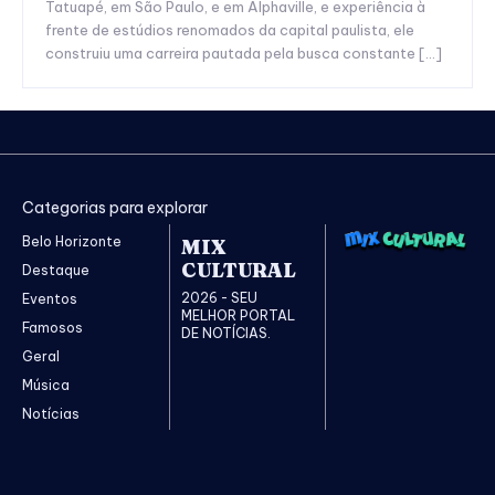
Tatuapé, em São Paulo, e em Alphaville, e experiência à
frente de estúdios renomados da capital paulista, ele
construiu uma carreira pautada pela busca constante […]
Categorias para explorar
Belo Horizonte
MIX
CULTURAL
Destaque
2026 - SEU
Eventos
MELHOR PORTAL
Famosos
DE NOTÍCIAS.
Geral
Música
Notícias