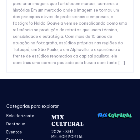
para criar imagens que fortalecem marcas, carreiras e
histórias Em um mercado onde a imagem se tornou um
dos principais ativos de profissionais e empresas, o
fotógrafo Naldo Gouveia vem se consolidando como uma
referência na produção de retratos que unem técnica,
sensibilidade e estratégia. Com mais de 15 anos de
atuação na fotografia, estúdios próprios nas regiões do
Tatuapé, em São Paulo, e em Alphaville, e experiência à
frente de estúdios renomados da capital paulista, ele
construiu uma carreira pautada pela busca constante […]
Categorias para explorar
Belo Horizonte
MIX
CULTURAL
Destaque
2026 - SEU
Eventos
MELHOR PORTAL