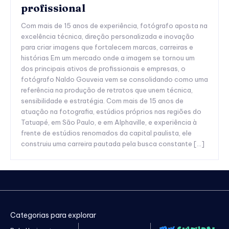
profissional
Com mais de 15 anos de experiência, fotógrafo aposta na
excelência técnica, direção personalizada e inovação
para criar imagens que fortalecem marcas, carreiras e
histórias Em um mercado onde a imagem se tornou um
dos principais ativos de profissionais e empresas, o
fotógrafo Naldo Gouveia vem se consolidando como uma
referência na produção de retratos que unem técnica,
sensibilidade e estratégia. Com mais de 15 anos de
atuação na fotografia, estúdios próprios nas regiões do
Tatuapé, em São Paulo, e em Alphaville, e experiência à
frente de estúdios renomados da capital paulista, ele
construiu uma carreira pautada pela busca constante […]
Categorias para explorar