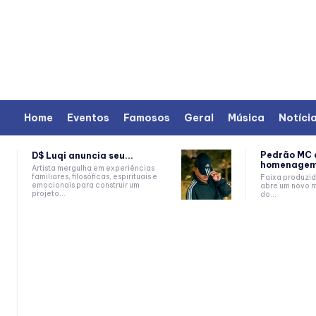
Home
Eventos
Famosos
Geral
Música
Notíci
Pedrão MC 
D$ Luqi anuncia seu...
homenagem.
Artista mergulha em experiências
familiares, filosóficas, espirituais e
Faixa produzid
emocionais para construir um
abre um novo m
projeto...
do...