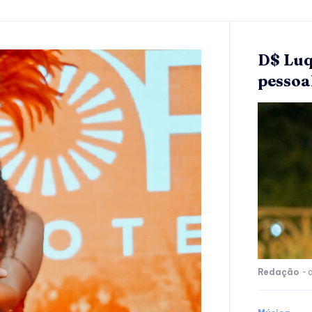
D$ Luq
pessoa
Redação
-