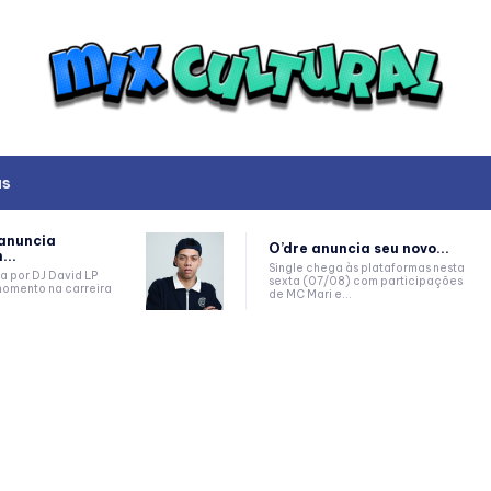
as
anuncia
O’dre anuncia seu novo...
..
Single chega às plataformas nesta
a por DJ David LP
sexta (07/08) com participações
omento na carreira
de MC Mari e...