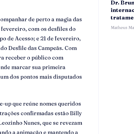
Dr. Bru
internac
tratamen
companhar de perto a magia das
Matheus Ma
 fevereiro, com os desfiles do
po de Acesso; e 21 de fevereiro,
ado Desfile das Campeãs. Com
ara receber o público com
tende marcar sua primeira
 um dos pontos mais disputados
ne-up que reúne nomes queridos
atrações confirmadas estão Billy
 Leozinho Nunes, que se revezam
liando a animação e mantendo a