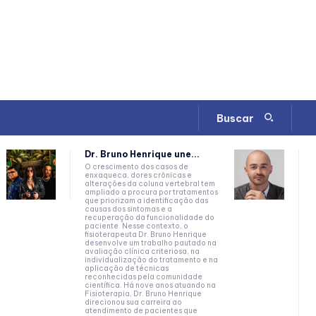
Buscar
Dr. Bruno Henrique une...
O crescimento dos casos de
enxaqueca, dores crônicas e
alterações da coluna vertebral tem
ampliado a procura por tratamentos
que priorizam a identificação das
causas dos sintomas e a
recuperação da funcionalidade do
paciente. Nesse contexto, o
fisioterapeuta Dr. Bruno Henrique
desenvolve um trabalho pautado na
avaliação clínica criteriosa, na
individualização do tratamento e na
aplicação de técnicas
reconhecidas pela comunidade
científica. Há nove anos atuando na
Fisioterapia, Dr. Bruno Henrique
direcionou sua carreira ao
atendimento de pacientes que