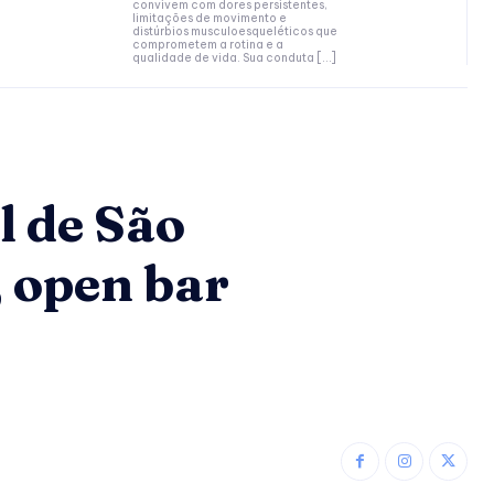
convivem com dores persistentes,
limitações de movimento e
distúrbios musculoesqueléticos que
comprometem a rotina e a
qualidade de vida. Sua conduta […]
l de São
 open bar