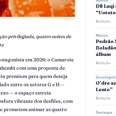
Música
D$ Luqi 
“Uotot
Redação
o privilegiada, quatro noites de
Música
Pedrão 
ta
Boladão
álbum
rotagonista em 2026: o Camarote
Redação
nhembi com uma proposta de
ncia premium para quem deseja
Uncategori
O’dre a
alado entre os setores G e H —
Lento”
exo — o espaço estreia
Redação
fera vibrante dos desfiles, com
que prometem animar as quatro
Destaque