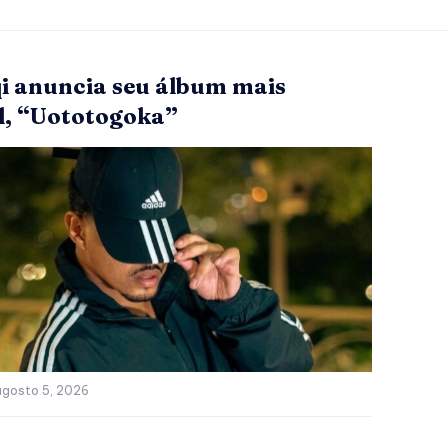
i anuncia seu álbum mais
l, “Uototogoka”
agosto 5, 2026