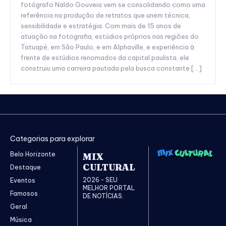
fotógrafo Naldo Gouveia vem se consolidando como uma
referência na produção de retratos que unem técnica,
sensibilidade e estratégia. Com mais de 15 anos de
atuação na fotografia, estúdios próprios nas regiões do
Tatuapé, em São Paulo, e em Alphaville, e experiência à
frente de estúdios renomados da capital paulista, ele
construiu uma carreira pautada pela busca constante […]
Categorias para explorar
Belo Horizonte
MIX
CULTURAL
Destaque
2026 - SEU
Eventos
MELHOR PORTAL
Famosos
DE NOTÍCIAS.
Geral
Música