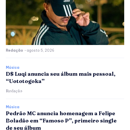
Redação
-
agosto 5, 2026
Música
D$ Luqi anuncia seu álbum mais pessoal,
“Uototogoka”
Redação
Música
Pedrão MC anuncia homenagem a Felipe
Boladão em “Famoso P”, primeiro single
de seu álbum