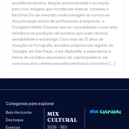
excelência técnica, direção personalizada e inovação
para criar imagens que fortalecem marcas, carreiras e
histórias Em um mercado onde a imagem se tornou um
dos principais ativos de profissionais e empresas, o
fotógrafo Naldo Gouveia vem se consolidando como uma
referência na produção de retratos que unem técnica,
sensibilidade e estratégia. Com mais de 15 anos de
atuação na fotografia, estúdios próprios nas regiões do
Tatuapé, em São Paulo, e em Alphaville, e experiência à
frente de estúdios renomados da capital paulista, ele
construiu uma carreira pautada pela busca constante […]
Categorias para explorar
Belo Horizonte
MIX
CULTURAL
Destaque
2026 - SEU
Eventos