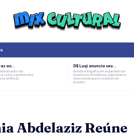
as
az ao...
D$ Luqi anuncia seu...
, embaixador da
Artista mergulha em experiências
a como a plataforma
familiares, filosóficas, espirituais e
ia artificial,
emocionais para construir um
projeto...
ia Abdelaziz Reúne