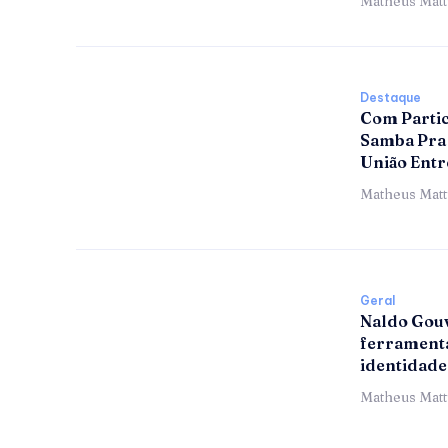
Matheus Mat
Destaque
Com Partic
Samba Pra 
União Entr
Matheus Mat
Geral
Naldo Gouv
ferramenta
identidade
Matheus Mat