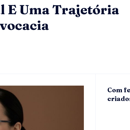
l E Uma Trajetória
vocacia
Com fe
criado