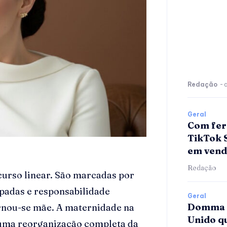
Redação
-
Geral
Com fer
TikTok 
em vend
Redação
curso linear. São marcadas por
padas e responsabilidade
Geral
Domma A
ornou-se mãe. A maternidade na
Unido qu
 uma reorganização completa da