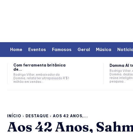
Home
Eventos
Famosos
Geral
Música
Notíci
Com ferramenta britânica
Domma AI tr
de...
Rodrigo Villar
Domma, destac
Rodrigo Villar, embaixador da
reúne inteligênc
Domma, relata ter ultrapassado R`$ 1
pesquisa...
milhão em vendas...
INÍCIO
DESTAQUE
AOS 42 ANOS,...
Aos 42 Anos, Sahm