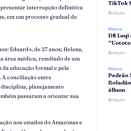
TikTok 
presentar interrupção definitiva
Redação
os, em um processo gradual de
Música
D$ Luqi 
“Uotot
hos: Eduardo, de 27 anos; Helena,
Redação
 na área médica, resultado de um
o da educação formal e pela
Música
Pedrão 
 A conciliação entre
Boladão
disciplina, planejamento
álbum
também passaram a orientar sua
Redação
uação nos estados do Amazonas e