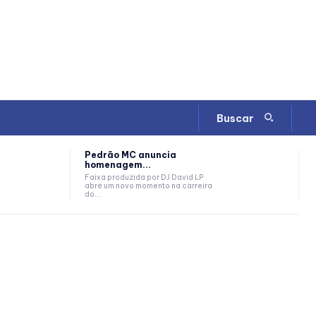
Buscar
Pedrão MC anuncia
homenagem...
Faixa produzida por DJ David LP
abre um novo momento na carreira
do...