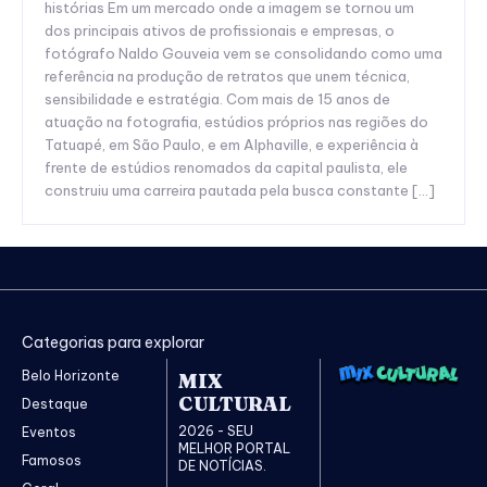
histórias Em um mercado onde a imagem se tornou um
dos principais ativos de profissionais e empresas, o
fotógrafo Naldo Gouveia vem se consolidando como uma
referência na produção de retratos que unem técnica,
sensibilidade e estratégia. Com mais de 15 anos de
atuação na fotografia, estúdios próprios nas regiões do
Tatuapé, em São Paulo, e em Alphaville, e experiência à
frente de estúdios renomados da capital paulista, ele
construiu uma carreira pautada pela busca constante […]
Categorias para explorar
Belo Horizonte
MIX
CULTURAL
Destaque
2026 - SEU
Eventos
MELHOR PORTAL
Famosos
DE NOTÍCIAS.