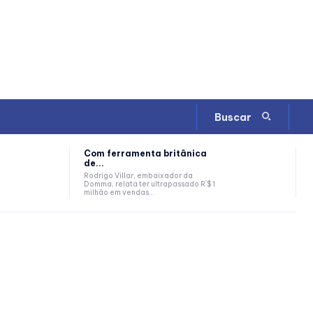
Buscar
Com ferramenta britânica
de...
Rodrigo Villar, embaixador da
Domma, relata ter ultrapassado R`$ 1
milhão em vendas...