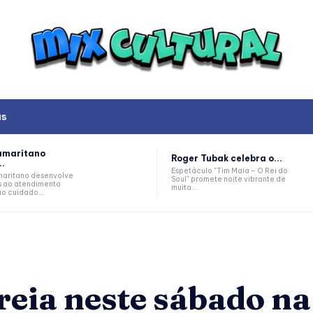
as
amaritano
Roger Tubak celebra o...
..
Espetáculo "Tim Maia – O Rei do
aritano desenvolve
Soul" promete noite vibrante de
s ao atendimento
muita...
ao cuidado...
reia neste sábado na