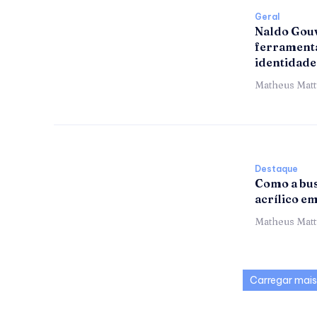
Geral
Naldo Gouv
ferramenta
identidade
Matheus Mat
Destaque
Como a bus
acrílico e
Matheus Mat
Carregar mais