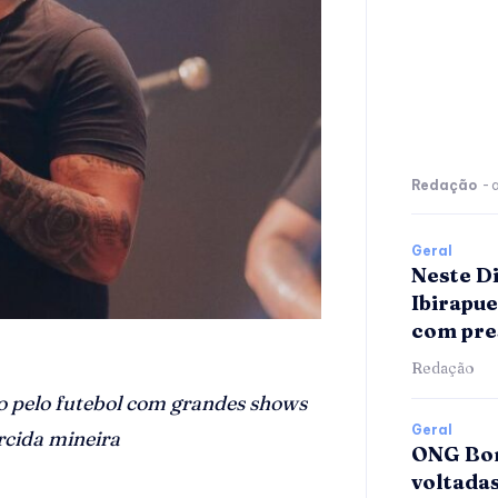
Redação
-
Geral
Neste D
Ibirapu
com pre
Redação
ão pelo futebol com grandes shows
Geral
rcida mineira
ONG Bom
voltada