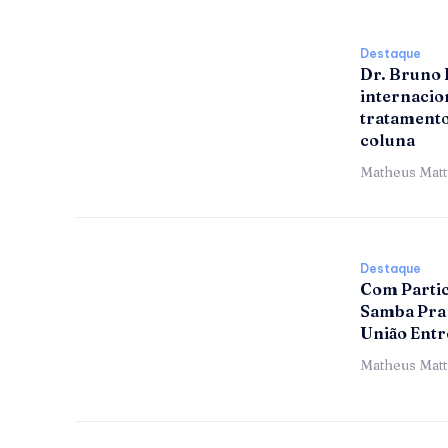
Destaque
Dr. Bruno
internacion
tratamento
coluna
Matheus Mat
Destaque
Com Partic
Samba Pra 
União Entr
Matheus Mat