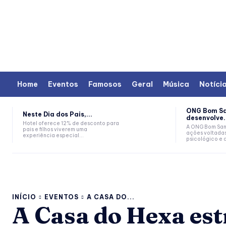
Home
Eventos
Famosos
Geral
Música
Notíci
ONG Bom S
Neste Dia dos Pais,...
desenvolve.
Hotel oferece 12% de desconto para
A ONG Bom Sam
pais e filhos viverem uma
ações voltada
experiência especial...
psicológico e 
INÍCIO
EVENTOS
A CASA DO...
A Casa do Hexa est