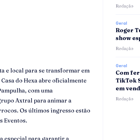
Redação
Geral
Roger T
show esp
Redação
Geral
ta e local para se transformar em
Com fer
TikTok 
 A Casa do Hexa abre oficialmente
em vend
a Pampulha, com uma
Redação
grupo Axtral para animar a
arrocos. Os últimos ingresso estão
s Eventos.
 especial para garantir a