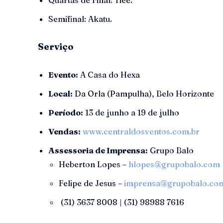
Quartas de Final: Tiee.
Semifinal: Akatu.
Serviço
Evento:
A Casa do Hexa
Local:
Da Orla (Pampulha), Belo Horizonte
Período:
13 de junho a 19 de julho
Vendas:
www.centraldosventos.com.br
Assessoria de Imprensa:
Grupo Balo
Heberton Lopes –
hlopes@grupobalo.com
Felipe de Jesus –
imprensa@grupobalo.co
(31) 3637 8008 | (31) 98988 7616