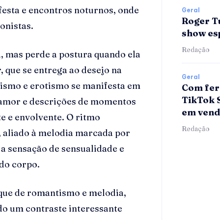
festa e encontros noturnos, onde
Geral
Roger T
onistas.
show esp
Redação
a, mas perde a postura quando ela
, que se entrega ao desejo na
Geral
tismo e erotismo se manifesta em
Com fer
TikTok 
 amor e descrições de momentos
em vend
e e envolvente. O ritmo
Redação
, aliado à melodia marcada por
a a sensação de sensualidade e
 do corpo.
oque de romantismo e melodia,
ndo um contraste interessante