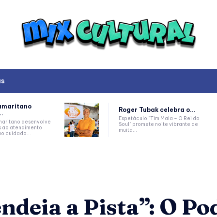
as
amaritano
Roger Tubak celebra o...
..
Espetáculo "Tim Maia – O Rei do
aritano desenvolve
Soul" promete noite vibrante de
s ao atendimento
muita...
ao cuidado...
ndeia a Pista”: O Po