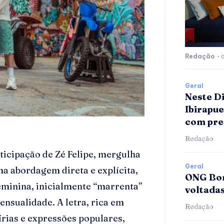
Redação
-
Geral
Neste D
Ibirapu
com pre
Redação
icipação de Zé Felipe, mergulha
Geral
a abordagem direta e explícita,
ONG Bom
eminina, inicialmente “marrenta”
voltada
sensualidade. A letra, rica em
Redação
írias e expressões populares,