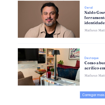
Geral
Naldo Gouv
ferramenta
identidade
Matheus Mat
Destaque
Como a bus
acrílico e
Matheus Mat
Carregar mais