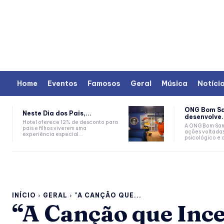
Home
Eventos
Famosos
Geral
Música
Notíci
ONG Bom S
Neste Dia dos Pais,...
desenvolve.
Hotel oferece 12% de desconto para
A ONG Bom Sam
pais e filhos viverem uma
ações voltada
experiência especial...
psicológico e 
INÍCIO
GERAL
"A CANÇÃO QUE...
“A Canção que Ince