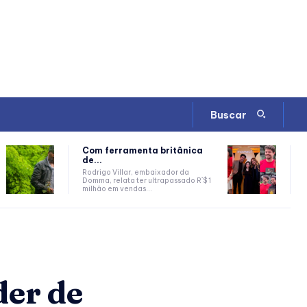
Buscar
Com ferramenta britânica
de...
Rodrigo Villar, embaixador da
Domma, relata ter ultrapassado R`$ 1
milhão em vendas...
der de