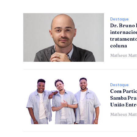
Destaque
Dr. Bruno
internacion
tratamento
coluna
Matheus Mat
Destaque
Com Partic
Samba Pra 
União Entr
Matheus Mat