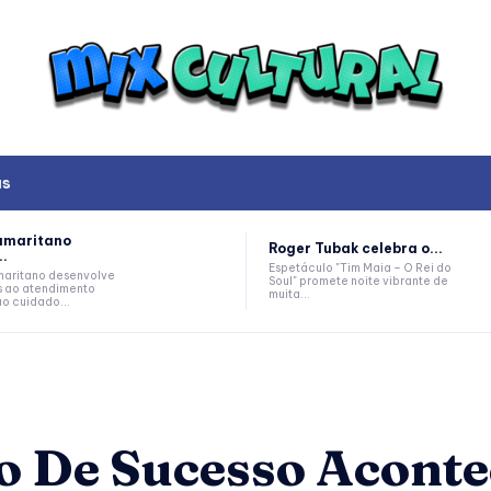
as
amaritano
Roger Tubak celebra o...
..
Espetáculo "Tim Maia – O Rei do
aritano desenvolve
Soul" promete noite vibrante de
s ao atendimento
muita...
ao cuidado...
o De Sucesso Aconte