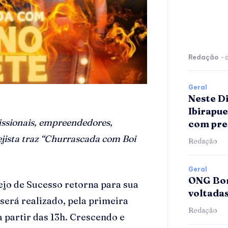
Redação
-
Geral
Neste D
Ibirapu
issionais, empreendedores,
com pre
rejista traz “Churrascada com Boi
Redação
Geral
ONG Bom
ejo de Sucesso retorna para sua
voltada
e será realizado, pela primeira
Redação
a partir das 13h. Crescendo e