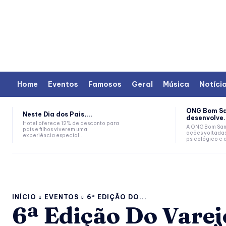
Home
Eventos
Famosos
Geral
Música
Notíci
ONG Bom S
Neste Dia dos Pais,...
desenvolve.
Hotel oferece 12% de desconto para
A ONG Bom Sam
pais e filhos viverem uma
ações voltada
experiência especial...
psicológico e 
INÍCIO
EVENTOS
6ª EDIÇÃO DO...
6ª Edição Do Varej