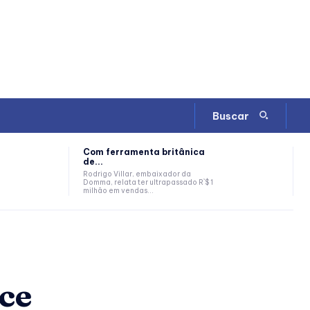
Buscar
Com ferramenta britânica
de...
Rodrigo Villar, embaixador da
Domma, relata ter ultrapassado R`$ 1
milhão em vendas...
ce