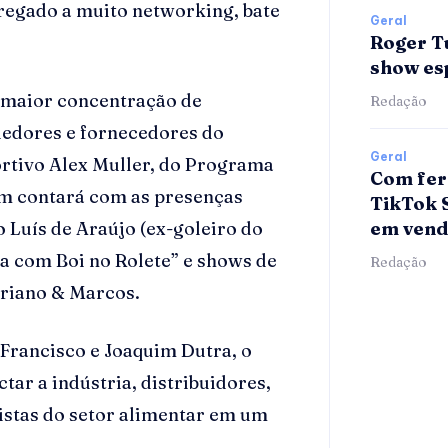
regado a muito networking, bate
Geral
Roger T
show esp
 maior concentração de
Redação
dedores e fornecedores do
Geral
ortivo Alex Muller, do Programa
Com fer
ém contará com as presenças
TikTok 
em vend
 Luís de Araújo (ex-goleiro do
a com Boi no Rolete” e shows de
Redação
driano & Marcos.
Francisco e Joaquim Dutra, o
ar a indústria, distribuidores,
stas do setor alimentar em um