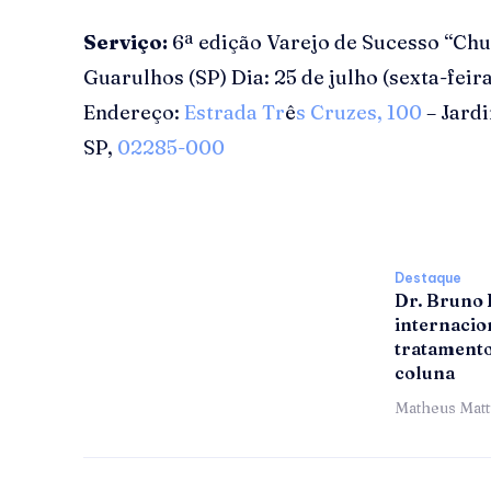
Serviço:
6ª edição Varejo de Sucesso “Chu
Guarulhos (SP) Dia: 25 de julho (sexta-feir
Endereço:
Estrada Tr
ê
s Cruzes, 100
– Jard
SP,
02285-000
Destaque
Dr. Bruno
internacion
tratamento
coluna
Matheus Mat