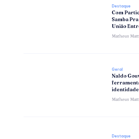
Destaque
Com Partic
Samba Pra 
União Entr
Matheus Mat
Geral
Naldo Gouv
ferramenta
identidade
Matheus Mat
Destaque